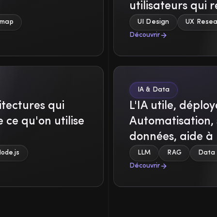
utilisateurs qui r
dmap
UI Design
UX Resea
Découvrir
IA & Data
itectures qui
L'IA utile, déplo
e qu'on utilise
Automatisation, 
données, aide à 
ode.js
LLM
RAG
Data 
Découvrir