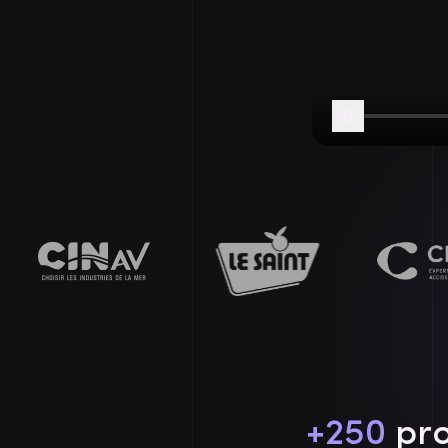
+
250
pro