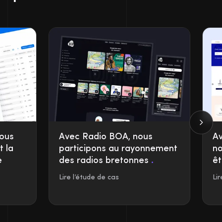
nous
Avec Radio BOA, nous
Av
t la
participons au rayonnement
no
e
des radios bretonnes
.
êt
Lire l’étude de cas
Li