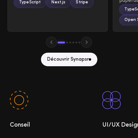
paperas
TypeScript
Next.js
Stripe
TypeSc
Open 
Découvrir Synapsr
Conseil
UI/UX Desig