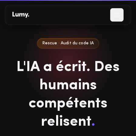
Aller au contenu principal
Ouvrir l
Rescue · Audit du code IA
L'IA a écrit. Des
humains
compétents
relisent
.