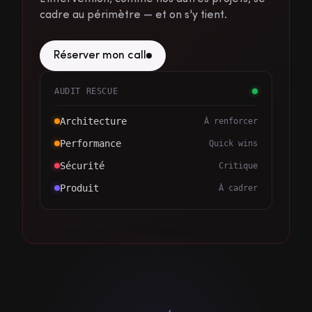
cadre au périmètre — et on s'y tient.
Réserver mon call
AUDIT RESCUE
Architecture
À renforcer
Performance
Quick wins
Sécurité
Critique
Produit
À cadrer