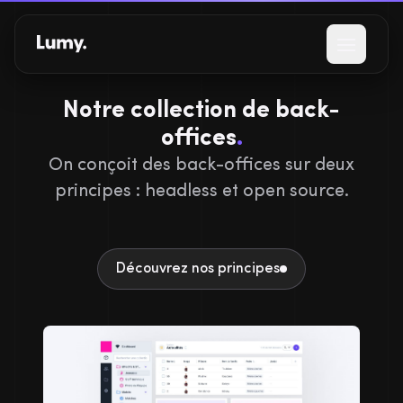
Aller au contenu principal
Ouvrir l
Notre collection de back-
offices
.
On conçoit des back-offices sur deux
principes : headless et open source.
Découvrez nos principes