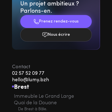
Un projet ambitieux ?
Parlons-en.
Prenez rendez-vous
Nous écrire
Contact
02 57 52 09 77
hello@lumy.bzh
Brest
Immeuble Le Grand Large
Quai de la Douane
De Brest à Bâle.