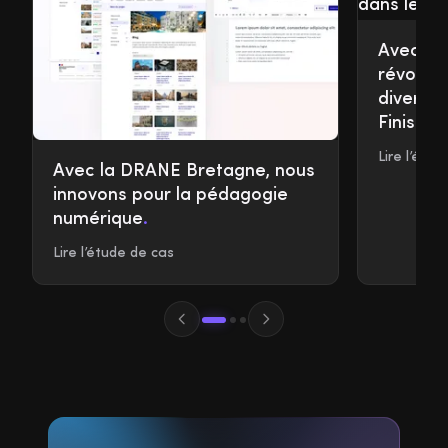
Avec À n
révoluti
diverti
Finistèr
Lire l’étu
Avec la DRANE Bretagne, nous
innovons pour la pédagogie
numérique
.
Lire l’étude de cas